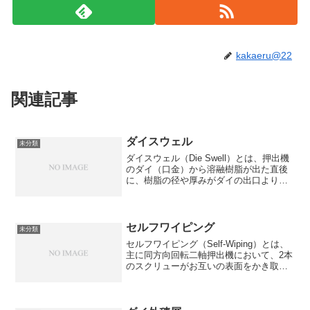
kakaeru@22
関連記事
ダイスウェル
未分類
ダイスウェル（Die Swell）とは、押出機
のダイ（口金）から溶融樹脂が出た直後
に、樹脂の径や厚みがダイの出口よりも
大きく膨らむ現象のことです。押出成形
では非常に重要な現象で、「バラス効果
（Barus Effect）」とも呼ばれます。■ ...
セルフワイピング
未分類
セルフワイピング（Self-Wiping）とは、
主に同方向回転二軸押出機において、2本
のスクリューがお互いの表面をかき取る
ように回転し、樹脂の滞留を防ぐ作用の
ことです。■ 基本イメージ2本のスクリュ
ーがかみ合いながら回転すると、 →◎