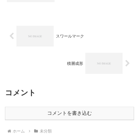
る方法です。特に、浴槽ボート・船体浄
化槽自動車部品タンクなど、大型FRP製
品でよ...
スワールマーク
積層成形
コメント
コメントを書き込む
ホーム
未分類