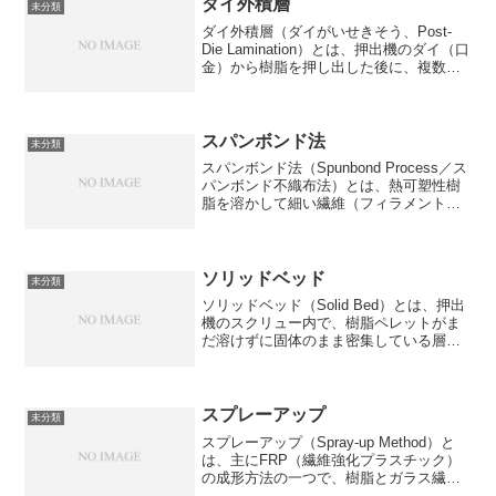
◎←...
ダイ外積層
未分類
ダイ外積層（ダイがいせきそう、Post-
Die Lamination）とは、押出機のダイ（口
金）から樹脂を押し出した後に、複数の
シートやフィルムを貼り合わせて積層す
る方法です。これは、以前ご説明した
「積層成形」や「共押出（ダイ内積
層）」と対...
スパンボンド法
未分類
スパンボンド法（Spunbond Process／ス
パンボンド不織布法）とは、熱可塑性樹
脂を溶かして細い繊維（フィラメント）
にし、そのままシート状に積層・接着し
て不織布を作る製法です。主に、衛生用
品（おむつ・マスク部材）農業用シート
建築用透...
ソリッドベッド
未分類
ソリッドベッド（Solid Bed）とは、押出
機のスクリュー内で、樹脂ペレットがま
だ溶けずに固体のまま密集している層の
ことです。押出成形を理解するうえで非
常に重要な概念です。■ ソリッドベッド
とは押出機に投入された樹脂ペレット
は、すぐに全部...
スプレーアップ
未分類
スプレーアップ（Spray-up Method）と
は、主にFRP（繊維強化プラスチック）
の成形方法の一つで、樹脂とガラス繊維
をスプレーガンで型に吹き付けて成形す